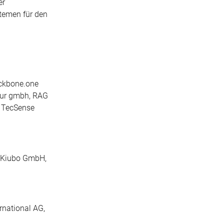
er
stemen für den
ackbone.one
eur gmbh, RAG
, TecSense
 Kiubo GmbH,
national AG,