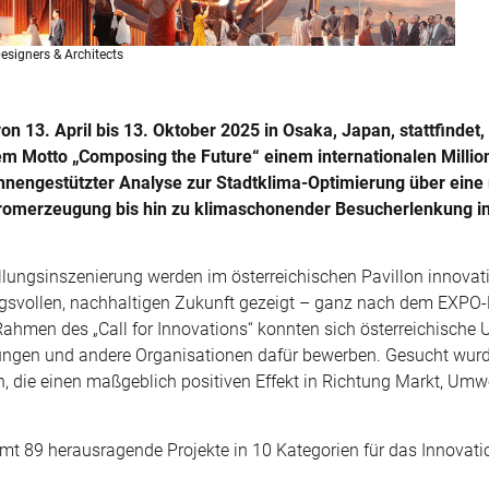
esigners & Architects
 13. April bis 13. Oktober 2025 in Osaka, Japan, stattfindet, 
em Motto „Composing the Future“ einem internationalen Milli
hnengestützter Analyse zur Stadtklima-Optimierung über eine 
romerzeugung bis hin zu klimaschonender Besucherlenkung in 
tellungsinszenierung werden im österreichischen Pavillon innovat
ngsvollen, nachhaltigen Zukunft gezeigt – ganz nach dem EXPO
 Rahmen des „Call for Innovations“ konnten sich österreichische
htungen und andere Organisationen dafür bewerben. Gesucht wur
n, die einen maßgeblich positiven Effekt in Richtung Markt, Umw
t 89 herausragende Projekte in 10 Kategorien für das Innovati