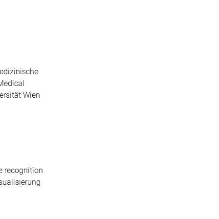
edizinische
Medical
rsität Wien
 recognition
sualisierung