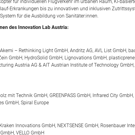
opter für individuellen Flugverkehr im urbanen Raum, KI-basiert
lauf-Erkrankungen bis zu innovativen und inklusiven Zutrittssy
System für die Ausbildung von Sanitäter:innen.
nen des Innovation Lab Austria:
n, Akemi – Rethinking Light GmbH, Andritz AG, AVL List GmbH, b
ein GmbH, HydroSolid GmbH, Lignovations GmbH, plasticpren
uring Austria AG & AIT Austrian Institute of Technology GmbH
Holz mit Technik GmbH, GREENPASS GmbH, Infrared City GmbH,
es GmbH, Spiral Europe
raken Innovations GmbH, NEXTSENSE GmbH, Rosenbauer Inter
ns GmbH, VELLO GmbH