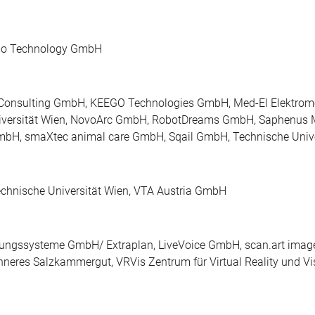
lmo Technology GmbH
Consulting GmbH, KEEGO Technologies GmbH, Med-El Elektrom
Universität Wien, NovoArc GmbH, RobotDreams GmbH, Saphenus 
H, smaXtec animal care GmbH, Sqail GmbH, Technische Unive
chnische Universität Wien, VTA Austria GmbH
llungssysteme GmbH/ Extraplan, LiveVoice GmbH, scan.art image
res Salzkammergut, VRVis Zentrum für Virtual Reality und Vi