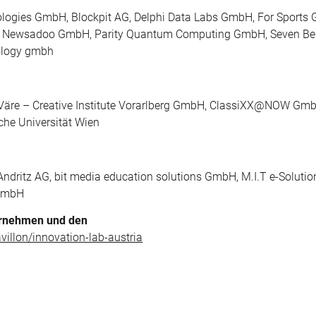
ologies GmbH, Blockpit
AG, Delphi Data Labs GmbH, For Sports
, Newsadoo GmbH, Parity Quantum Computing GmbH, Seven Be
ology gmbh
äre – Creative Institute Vorarlberg GmbH, ClassiXX@NOW Gm
he Universität Wien
Andritz AG, bit media education solutions GmbH, M.I.T e-Solut
 GmbH
ernehmen und den
villon/innovation-lab-austria