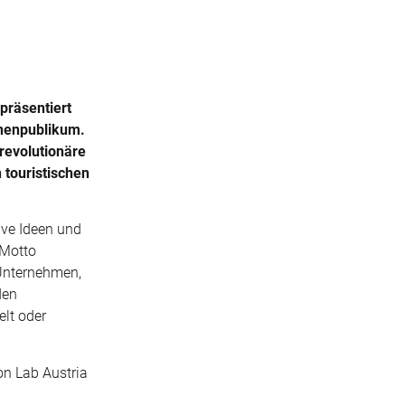
präsentiert
onenpublikum.
revolutionäre
touristischen
ive Ideen und
-Motto
 Unternehmen,
den
elt oder
on Lab Austria