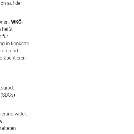
lon auf der
ionen.
WKÖ-
 heißt
 für
ng in konkrete
hstum und
präsentieren
tsgrad,
n (SDGs)
ierung wider:
ie
talteten