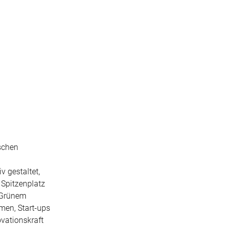
ischen
v gestaltet,
 Spitzenplatz
 Grünem
hmen, Start-ups
vationskraft