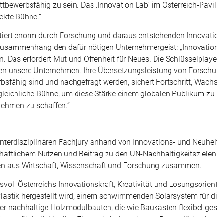
ewerbsfähig zu sein. Das ‚Innovation Lab‘ im Österreich-Pavil
ekte Bühne.“
fitiert enorm durch Forschung und daraus entstehenden Innovat
Zusammenhang den dafür nötigen Unternehmergeist: „Innovation
 Das erfordert Mut und Offenheit für Neues. Die Schlüsselplayer
iben unsere Unternehmen. Ihre Übersetzungsleistung von Forschu
bsfähig sind und nachgefragt werden, sichert Fortschritt, Wac
gleichliche Bühne, um diese Stärke einem globalen Publikum zu 
nehmen zu schaffen.“
 interdisziplinären Fachjury anhand von Innovations- und Neuhei
schaftlichem Nutzen und Beitrag zu den UN-Nachhaltigkeitsziele
innen aus Wirtschaft, Wissenschaft und Forschung zusammen.
voll Österreichs Innovationskraft, Kreativität und Lösungsorient
lastik hergestellt wird, einem schwimmenden Solarsystem für d
r nachhaltige Holzmodulbauten, die wie Baukästen flexibel ges