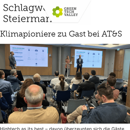
Schlagwort:
IV
Steiermark
Klimapioniere zu Gast bei AT&S
Hightech as its best – davon überzeugten sich die Gäste