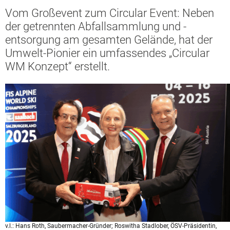
Vom Großevent zum Circular Event: Neben
der getrennten Abfallsammlung und -
entsorgung am gesamten Gelände, hat der
Umwelt-Pionier ein umfassendes „Circular
WM Konzept“ erstellt.
v.l.: Hans Roth, Saubermacher-Gründer; Roswitha Stadlober, ÖSV-Präsidentin,