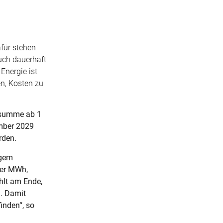
afür stehen
auch dauerhaft
Energie ist
en, Kosten zu
nssumme ab 1
ember 2029
rden.
ngem
ter MWh,
hlt am Ende,
n. Damit
inden“, so