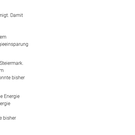
migt. Damit
nem
rgieeinsparung
 Steiermark.
Im
onnte bisher
e Energie
ergie
e bisher