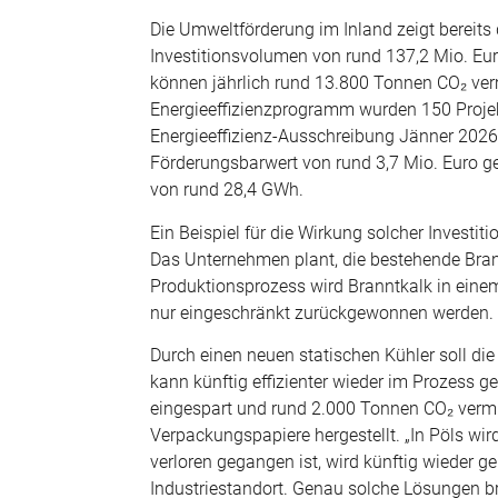
Die Umweltförderung im Inland zeigt bereits
Investitionsvolumen von rund 137,2 Mio. Eu
können jährlich rund 13.800 Tonnen CO₂ ve
Energieeffizienzprogramm wurden 150 Projekt
Energieeffizienz-Ausschreibung Jänner 2026
Förderungsbarwert von rund 3,7 Mio. Euro ge
von rund 28,4 GWh.
Ein Beispiel für die Wirkung solcher Investiti
Das Unternehmen plant, die bestehende Brann
Produktionsprozess wird Branntkalk in eine
nur eingeschränkt zurückgewonnen werden.
Durch einen neuen statischen Kühler soll d
kann künftig effizienter wieder im Prozess
eingespart und rund 2.000 Tonnen CO₂ vermi
Verpackungspapiere hergestellt. „In Pöls wird
verloren gegangen ist, wird künftig wieder g
Industriestandort. Genau solche Lösungen br