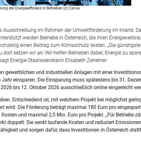
ung der Energieeffizienz in Betrieben (c) Canva
zienz-Ausschreibung im Rahmen der Umweltförderung im Inland. D
terstützt werden Betriebe in Österreich, die ihren Energieverbr
ichzeitig einen Beitrag zum Klimaschutz leisten. „Die günstigste 
au dort setzen wir an: Wir helfen Betrieben dabei, Energie zu spar
agt Energie-Staatssekretärin Elisabeth Zehetner.
en gewerblichen und industriellen Anlagen mit einer Investitio
o Jahr einsparen. Die Einsparung muss spätestens bis 31. Dez
2026 bis 12. Oktober 2026 ausschließlich online eingereicht we
eben. Entscheidend ist, mit welchem Projekt bei möglichst geri
art wird. Die Förderung beträgt maximal 180 Euro pro eingespar
Kosten und maximal 2,5 Mio. Euro pro Projekt. „Für Betriebe zä
rkt doppelt: Sie senkt laufende Kosten und reduziert Emissione
igkeit und sorgen dafür, dass Investitionen in Österreich stattf