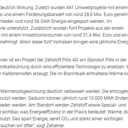
 deutlich Wirkung: Zuletzt wurden 441 Umweltprojekte mit einem
ro und einem Förderungsbarwert von rund 28,0 Mio. Euro geneh
rmieden und rund 56 GWh Energie eingespart werden. Im
e unterstützt. Zusätzlich wurden fünf Projekte aus der ersten
 mit einem Investitionsvolumen von rund 31,4 Mio. Euro und ei
nehmigt. Allein diese fünf Vorhaben bringen eine jährliche Ene
onen ist ein Projekt der Zellstoff Pöls AG am Standort Pöls in der
tkalkkühlung durch eine effizientere Technologie zu ersetzen. 
m Kalkbrennofen erzeugt. Die im Branntkalk enthaltene Wärme k
ie Wärmerückgewinnung deutlich verbessert werden. Die entzogen
 genutzt werden. Dadurch können jährlich rund 10.000 MWh Enden
eden werden. Am Standort werden Zellstoff sowie Spezial- und
 sichtbar, was Energieeffizienz in der Praxis bedeutet: Wärme, di
enutzt. Das spart Energie, senkt CO₂ und stärkt einen wichtigen
auchen wir öfter“, sagt Zehetner.