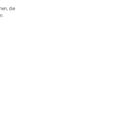
nen, die
n.