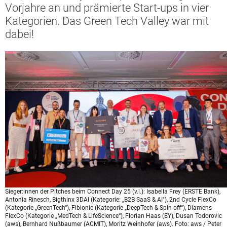
Vorjahre an und prämierte Start-ups in vier
Kategorien. Das Green Tech Valley war mit
dabei!
Sieger:innen der Pitches beim Connect Day 25 (v.l.): Isabella Frey (ERSTE Bank),
Antonia Rinesch, Bigthinx 3DAI (Kategorie: „B2B SaaS & AI"), 2nd Cycle FlexCo
(Kategorie „GreenTech“), Fibionic (Kategorie „DeepTech & Spin-off“), Diamens
FlexCo (Kategorie „MedTech & LifeScience“), Florian Haas (EY), Dusan Todorovic
(aws), Bernhard Nußbaumer (ACMIT), Moritz Weinhofer (aws). Foto: aws / Peter