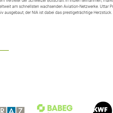
em Vertreter der Schweizer Botschaft in Indien teilnahmen, markie
r weltweit am schnellsten wachsenden Aviation-Netzwerke. Uttar 
iv ausgebaut; der NIA ist dabei das prestigeträchtige Herzstück