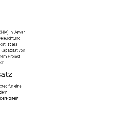
(NIA) in Jewar
 Beleuchtung
rt ist als
n Kapazität von
inem Projekt
uch.
satz
xtec für eine
, dem
reitstellt,