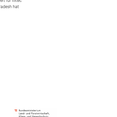
rt für lixtec
Pradesh hat
.