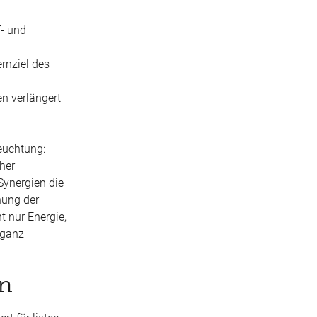
f- und
rnziel des
en verlängert
leuchtung:
her
Synergien die
hung der
t nur Energie,
 ganz
on