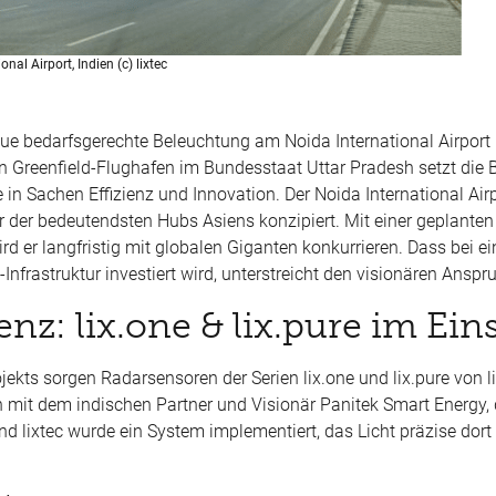
al Airport, Indien (c) lixtec
eue bedarfsgerechte Beleuchtung am Noida International Airport 
en Greenfield-Flughafen im Bundesstaat Uttar Pradesh setzt die
n Sachen Effizienz und Innovation. Der Noida International Airpo
er der bedeutendsten Hubs Asiens konzipiert. Mit einer geplante
rd er langfristig mit globalen Giganten konkurrieren. Dass bei e
-Infrastruktur investiert wird, unterstreicht den visionären Anspr
enz: lix.one & lix.pure im Ein
ekts sorgen Radarsensoren der Serien lix.one und lix.pure von li
n mit dem indischen Partner und Visionär Panitek Smart Energy
 lixtec wurde ein System implementiert, das Licht präzise dort be