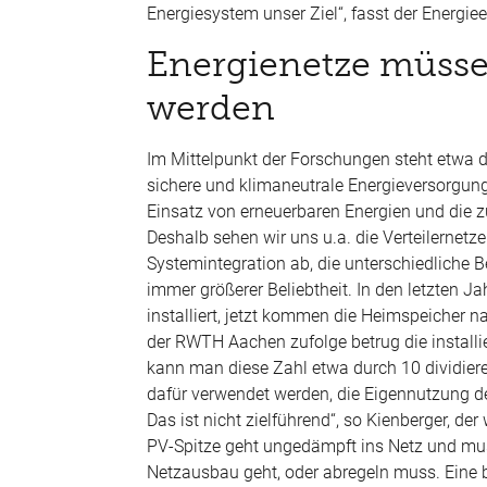
Energiesystem unser Ziel“, fasst der Energi
Energienetze m
üsse
werden
Im Mittelpunkt der Forschungen steht etwa d
sichere und klimaneutrale Energieversorgun
Einsatz von erneuerbaren Energien und die z
Deshalb sehen wir uns u.a. die Verteilernet
Systemintegration ab, die unterschiedliche B
immer größerer Beliebtheit. In den letzten 
installiert, jetzt kommen die Heimspeicher 
der RWTH Aachen zufolge betrug die install
kann man diese Zahl etwa durch 10 dividier
dafür verwendet werden, die Eigennutzung de
Das ist nicht zielführend“, so Kienberger, der
PV-Spitze geht unged
ämpft ins Netz und mu
Netzausbau geht, oder abregeln muss. Eine 