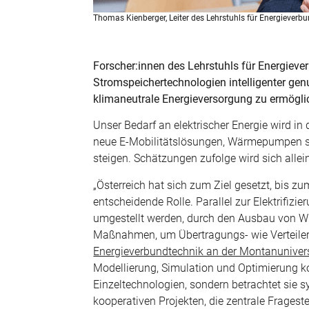
Thomas Kienberger, Leiter des Lehrstuhls für Energieverb
Forscher:innen
des Lehrstuhls für Energieve
Stromspeichertechnologien intelligenter genu
klimaneutrale Energieversorgung zu ermögl
Unser Bedarf an elektrischer Energie wird 
neue E-Mobilit
ätslösungen, Wärmepumpen so
steigen. Sch
ätzungen zufolge wird sich alle
„
Österreich hat sich zum Ziel gesetzt, bis z
entscheidende Rolle. Parallel zur Elektrifiz
umgestellt werden, durch den Ausbau von Win
Maßnahmen, um Übertragungs- wie Verteilern
Energieverbundtechnik an der Montanunivers
Modellierung, Simulation und Optimierung 
Einzeltechnologien, sondern betrachtet sie sy
kooperativen Projekten, die zentrale Frageste