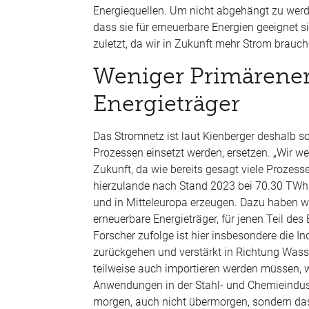
Energiequellen. Um nicht abgehängt zu werde
dass sie für erneuerbare Energien geeignet 
zuletzt, da wir in Zukunft mehr Strom brauc
Weniger Primärenerg
Energieträger
Das Stromnetz ist laut Kienberger deshalb so e
Prozessen einsetzt werden, ersetzen.
„Wir we
Zukunft, da wie bereits gesagt viele Prozess
hierzulande nach Stand 2023 bei 70.30 TWh l
und in Mitteleuropa erzeugen. Dazu haben wi
erneuerbare Energieträger, für jenen Teil des 
Forscher zufolge ist hier insbesondere die I
zurückgehen und verstärkt in Richtung Wass
teilweise auch importieren werden m
üssen, w
Anwendungen in der Stahl- und Chemieind
morgen, auch nicht
übermorgen, sondern das