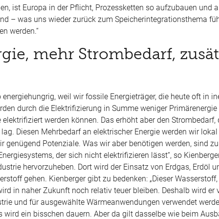
n, ist Europa in der Pflicht, Prozessketten so aufzubauen und
sind
– was uns wieder zur
ück zum Speicherintegrationsthema füh
hen werden.“
ie, mehr Strombedarf, zusät
nergiehungrig, weil wir fossile Energieträger, die heute oft in in
rden durch die Elektrifizierung in Summe weniger Prim
ärenergie
e elektrifiziert werden können. Das erhöht aber den Strombedarf, 
ag. Diesen Mehrbedarf an elektrischer Energie werden wir lokal 
r genügend Potenziale. Was wir aber benötigen werden, sind zu
Energiesystems, der sich nicht elektrifizieren lässt“, so Kienberg
ndustrie hervorzuheben. Dort wird der Einsatz von Erdgas, Erdöl 
erstoff gehen. Kienberger gibt zu bedenken:
„Dieser Wasserstoff,
ird in naher Zukunft noch relativ teuer bleiben. Deshalb wird er v
ustrie und für ausgewählte Wärmeanwendungen verwendet werd
 wird ein bisschen dauern. Aber da gilt dasselbe wie beim Aus