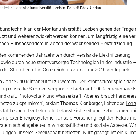
undtechnik der Montanuniversität Leoben. Foto: © Eddy Aldrian
rbundtechnik an der Montanuniversität Leoben gehen der Frage 
tzt und weiterentwickelt werden können, um langfristig eine ver
ichen
– insbesondere in Zeiten der wachsenden Elektrifizierung.
in den kommenden Jahrzehnten durch verst
ärkte Elektrifizierung
–
wie durch neue stromversorgte Technologien in der Industrie
–
in der Strombedarf in Österreich bis zum Jahr 2040 verdoppeln.
um Jahr 2040 klimaneutral zu werden. Der Stromsektor spielt dabe
ierung muss die Stromversorgung de facto auf 100% erneuerbare E
dkraft, Photovoltaik und Wasserkraft. Aber es braucht anderer
etze zu optimieren“, erklärt
Thomas Kienberger
, Leiter des
Lehr
ität Leoben.
Der Lehrstuhl befasst sich seit über zehn Jahren mi
komplexer Energiesysteme.
„Unsere Forschung legt den Fokus nic
stemisch eingebettet in wirtschaftliche und soziale Aspekte. Wir
llungen unserer Gesellschaft betreffen. Kurz gesagt, ist ein klim