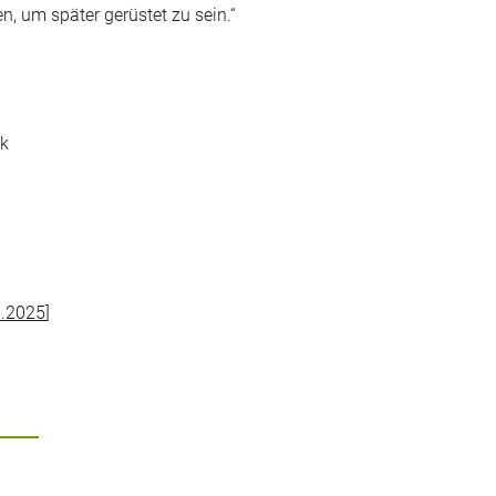
en, um später gerüstet zu sein.“
ik
9.2025
]