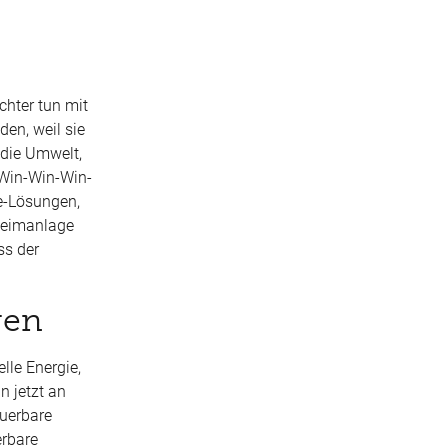
ichter tun mit
den, weil sie
 die Umwelt,
 Win-Win-
Win
-
re-Lösungen,
 Heimanlage
ss der
gen
lle Energie,
n jetzt an
euerbare
erbare