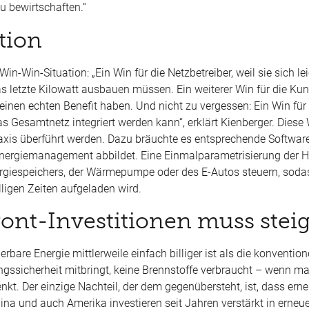
zu bewirtschaften.“
tion
-Win-
Win
-Situation:
„Ein
Win
f
ür die Netzbetreiber, weil sie sich le
as letzte Kilowatt ausbauen müssen. Ein weiterer
Win
für die Kun
einen echten Benefit haben. Und nicht zu vergessen: Ein
Win
für
 Gesamtnetz integriert werden kann“, erklärt Kienberger. Diese
 Praxis überführt werden. Dazu bräuchte es entsprechende Softwa
m Energiemanagement abbildet. Eine Einmalparametrisierung der
iespeichers, der Wärmepumpe oder des E-Autos steuern, soda
lligen Zeiten aufgeladen wird.
ront
-Investitionen muss stei
are Energie mittlerweile einfach billiger ist als die konventione
gssicherheit mitbringt, keine Brennstoffe verbraucht – wenn ma
kt. Der einzige Nachteil, der dem gegen
übersteht, ist, dass ern
hina und auch Amerika investieren seit Jahren verstärkt in erneu