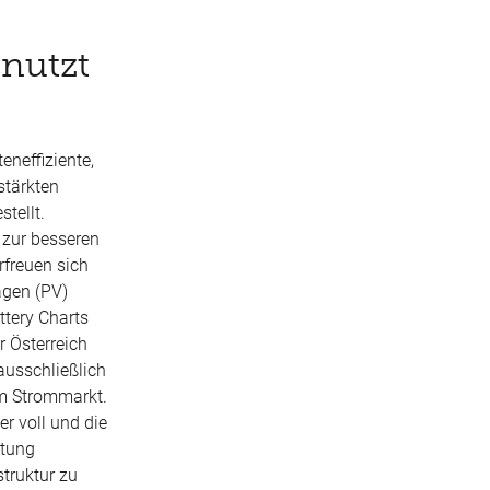
nutzt
eneffiziente,
st
ärkten
tellt.
 zur besseren
rfreuen sich
agen (PV)
ttery
Charts
ür Österreich
ausschlie
ßlich
im Strommarkt.
er voll und die
htung
truktur zu