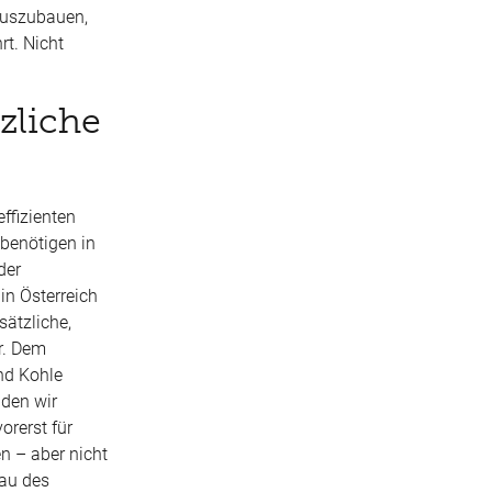
 auszubauen,
rt. Nicht
zliche
effizienten
 benötigen in
der
in Österreich
sätzliche,
er. Dem
und Kohle
 den wir
orerst für
en
– aber nicht
bau des