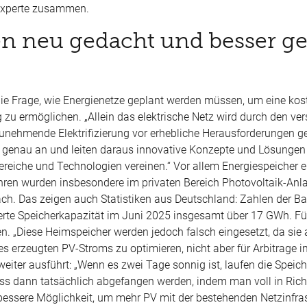
eexperte zusammen.
n neu gedacht und besser ge
ie Frage, wie Energienetze geplant werden müssen, um eine kost
g zu ermöglichen.
„Allein das elektrische Netz wird durch den ver
unehmende Elektrifizierung vor erhebliche Herausforderungen ges
ze genau an und leiten daraus innovative Konzepte und Lösungen
ereiche und Technologien vereinen.“ Vor allem Energiespeicher e
Jahren wurden insbesondere im privaten Bereich Photovoltaik-Anl
nach. Das zeigen auch Statistiken aus Deutschland: Zahlen der
Ba
ierte Speicherkapazität im Juni 2025 insgesamt über 17
GWh
. F
en.
„Diese Heimspeicher werden jedoch falsch eingesetzt, da sie 
s erzeugten PV-Stroms zu optimieren, nicht aber für Arbitrage 
 weiter ausführt:
„Wenn es zwei Tage sonnig ist, laufen die Speich
ss dann tatsächlich abgefangen werden, indem man voll in Ric
bessere Möglichkeit, um mehr PV mit der bestehenden Netzinfras