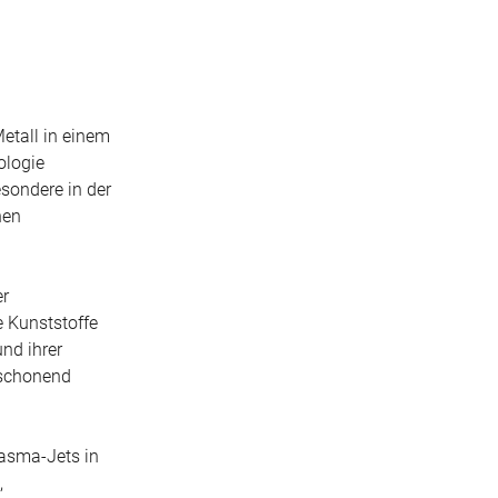
Metall in einem
ologie
sondere in der
hen
er
e Kunststoffe
nd ihrer
tschonend
asma-Jets in
,