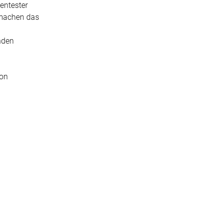
ientester
 machen das
nden
von