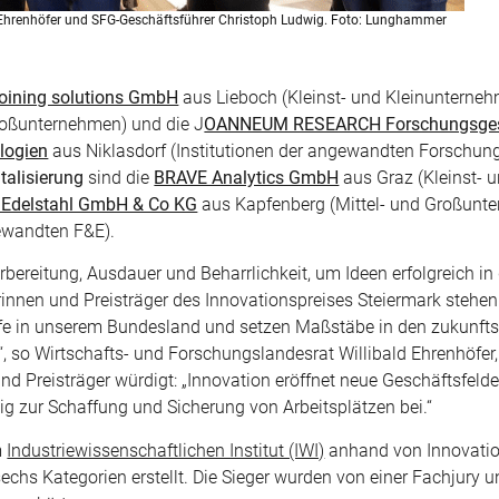
d Ehrenhöfer und SFG-Geschäftsführer Christoph Ludwig. Foto: Lunghammer
joining solutions GmbH
aus Lieboch (Kleinst- und Kleinunterneh
roßunternehmen) und die J
OANNEUM RESEARCH Forschungsgesm
logien
aus Niklasdorf (Institutionen der angewandten Forschun
italisierung
sind die
BRAVE Analytics GmbH
aus Graz (Kleinst- 
 Edelstahl GmbH & Co KG
aus Kapfenberg (Mittel- und Großunt
gewandten F&E).
orbereitung, Ausdauer und Beharrlichkeit, um Ideen erfolgreich in 
innen und Preisträger des Innovationspreises Steiermark stehen
Köpfe in unserem Bundesland und setzen Maßstäbe in den zukunf
“, so Wirtschafts- und Forschungslandesrat Willibald Ehrenhöfer,
d Preisträger würdigt: „Innovation eröffnet neue Geschäftsfelder,
ig zur Schaffung und Sicherung von Arbeitsplätzen bei.“
m
Industriewissenschaftlichen Institut (IWI)
anhand von Innovation
r sechs Kategorien erstellt. Die Sieger wurden von einer Fachjury 