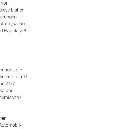
n von
Diese bisher
sierungen
stoffe, wobei
d Haptik (z.B.
rlaubt, die
eren – direkt
che 24/7
ika und
 chemischen
chen
 Automobil-,