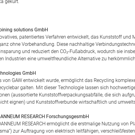
ka gekürt.
joining solutions GmbH
vatives, patentiertes Verfahren entwickelt, das Kunststoff und 
– ganz ohne Vorbehandlung. Diese nachhaltige Verbindungstechn
einsparung und reduziert den CO₂-Fußabdruck, wodurch sie insbe
en Industrien eine umweltfreundliche Alternative zu herkömmlic
echnologies GmbH
s von GAW entwickelt wurde, ermöglicht das Recycling komplex
 recyclebar galten. Mit dieser Technologie lassen sich hochwertig
onen (aussortierte Kunststoffverpackungsabfälle, die sich aufgru
cht eignen) und Kunststoffverbunde wirtschaftlich und umwel
: JOANNEUM RESEARCH ForschungsgesmbH
OANNEUM RESEARCH ermöglicht die erstmalige Nutzung von Pl
“) zur Auftragung von elektrisch leitfähigen, verschleißfesten