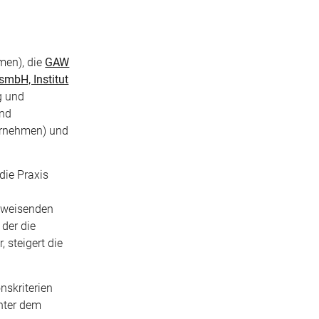
men), die
GAW
bH, Institut
g und
und
ernehmen) und
die Praxis
tsweisenden
 der die
 steigert die
skriterien
unter dem