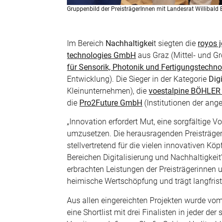
Gruppenbild der PreisträgerInnen mit Landesrat Willibal
Im Bereich
Nachhaltigkei
t siegten die
royos 
technologies GmbH
aus Graz (Mittel- und G
für Sensorik, Photonik und Fertigungstechno
Entwicklung). Die Sieger in der Kategorie
Dig
Kleinunternehmen), die
voestalpine BÖHLER
die
Pro2Future GmbH
(Institutionen der an
„Innovation erfordert Mut, eine sorgfältige V
umzusetzen. Die herausragenden Preisträger
stellvertretend für die vielen innovativen 
Bereichen Digitalisierung und Nachhaltigkeit
erbrachten Leistungen der Preisträgerinnen un
heimische Wertschöpfung und trägt langfrist
Aus allen eingereichten Projekten wurde vo
eine Shortlist mit drei Finalisten in jeder de