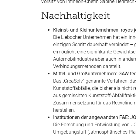
Vorsitz von Infineon-Chefin Sabine Herlitsch
Nachhaltigkeit
Kleinst- und Kleinunternehmen: royos 
Die Liebocher Unternehmen hat ein inno
einzigen Schritt dauerhaft verbindet 
ermöglicht eine signifikante Gewichts
Automobilindustrie aber auch in ander
Verbindungsmethoden darstellt.
Mittel- und Großunternehmen: GAW t
Das „CreaSolv“ genannte Verfahren, da
Kunststoffabfälle, die bisher als nicht
aus gemischten Kunststoff-Abfallfrakti
Zusammensetzung für das Recycling ni
herstellen.
Institutionen der angewandten F&E
Die Forschung und Entwicklung von J
Umgebungsluft („atmosphärisches Plasma