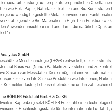
 Temperaturbelastung auf temperaturempfindlichen Oberfläche
fen wie Holz, Papier, Naturfaser-Textilien und Bio-Kunststoffen.
 energieaufwendig hergestellte Metalle anwendbaren Funktionali
rwerkstoffe genutzte Bio-Materialien in High-Tech-Funktionswerk
den Anwender unsichtbar sind und damit die natürliche Optik un
Tech“).
E Analytics GmbH
eschützte Messtechnologie (OF2i®) entwickelt, die es erstmals e
auf Basis von (Nano-) Partikeln zu verstehen und zu kontrolli
ive-Stream von Messdaten. Dies ermöglicht eine vollautomatis
ktionsprozesse von Life Science Produkten wie Infusionen, Narkot
er Kosmetikindustrie, Lebensmittelindustrie und in zahlreichen
lpine BÖHLER Edelstahl GmbH & Co KG
lwerk in Kapfenberg setzt BÖHLER Edelstahl einen technologis
weisender Hochleistungsstähle für die internationale Luftfahrt-,