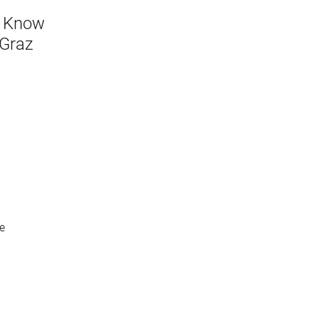
m Know
 Graz
e