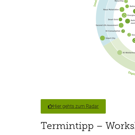
Hier gehts zum Radar
Termintipp – Worksh