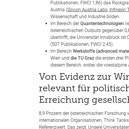
Publikationen, FWCI 1,86) das Rückgra
Austria (
Silicon Austria Labs, Infineo
Wissenschaft und Industrie bilden.
Im Bereich der
Quantentechnologien
li
österreichischen Outputs gegenüber 0,8
übertrifft; die Universität Innsbruck i
(507 Publikationen, FWCI 2,45).
Im Bereich
Werkstoffe (advanced materi
Wien und
die TU Graz
die ersten drei P
diesem Bereich, wobei die voestalpine A
Von Evidenz zur Wi
relevant für politi
Erreichung gesellsch
8,9 Prozent der österreichischen Forschung
internationalen Organisationen, Think Tanks
Referenzwert. Das zeigt: Unsere Universitäten