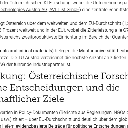
t der österreichischen KI-Forschung, wobei die Unternehmenspa
n Technologies Austria AG, AVL List GmbH
) eine zentrale Schnitts
egt Österreich über dem weltweiten und dem EU-Durchschnitt (1,
 Prozent weltweit und in der EU), wobei die Zitierleistung alle 
st Österreichs zweitproduktivste Einrichtung im Bereich der Quant
als and critical materials)
belegen die
Montanuniversität Leob
lätze. Die TU Austria verzeichnet die höchste Anzahl an zitierten
G der führende Industriepartner ist.
rkung: Österreichische Fors
sche Entscheidungen und die
aftlicher Ziele
 werden in Policy-Dokumenten (Berichte aus Regierungen, NGOs 
 usw.) zitiert – über EU-Durchschnitt und deutlich über dem glob
 liefern
evidenzbasierte Beiträge für politische Entscheidungen