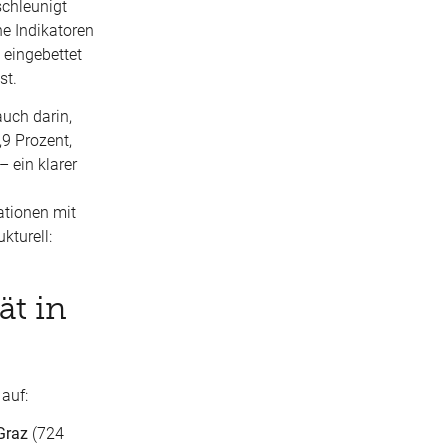
schleunigt
e Indikatoren
 eingebettet
st.
uch darin,
,9 Prozent,
– ein klarer
ationen mit
kturell:
ät in
auf:
Graz
(724