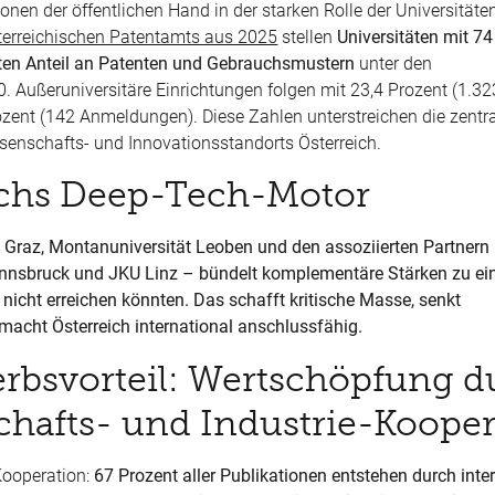
onen der öffentlichen Hand in der starken Rolle der Universitäte
terreichischen Patentamts aus 2025
stellen
Universitäten mit 74
ten Anteil an Patenten und Gebrauchsmustern
unter den
 Außeruniversitäre Einrichtungen folgen mit 23,4 Prozent (1.32
zent (142 Anmeldungen). Diese Zahlen unterstreichen die zentr
ssenschafts- und Innovationsstandorts Österreich.
eichs Deep-Tech-Motor
TU Graz, Montanuniversität Leoben und den assoziierten Partner
 Innsbruck und JKU Linz – bündelt komplementäre Stärken zu e
 nicht erreichen könnten. Das schafft kritische Masse, senkt
macht Österreich international anschlussfähig.
rbsvorteil: Wertschöpfung d
chafts- und Industrie-Kooper
Kooperation:
67 Prozent aller Publikationen entstehen durch inte