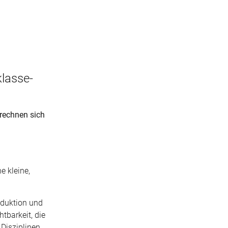
klasse-
 rechnen sich
e kleine,
oduktion und
tbarkeit, die
 Disziplinen