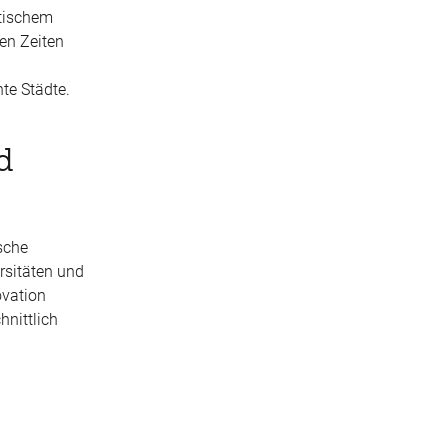
itischem
ren Zeiten
te Städte.
d
ische
rsitäten und
ovation
hnittlich