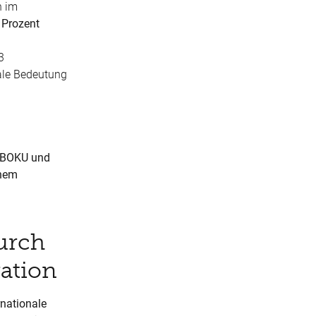
n im
 Prozent
3
ale Bedeutung
n BOKU und
inem
urch
ation
rnationale