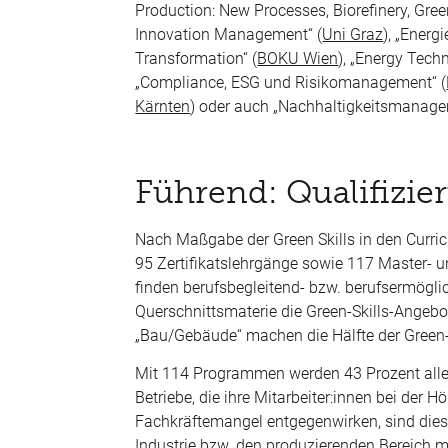
Production: New Processes, Biorefinery, Gre
Innovation Management“ (
Uni Graz
), „Energi
Transformation“ (
BOKU Wien
), „Energy Techn
„Compliance, ESG und Risikomanagement“ (
Kärnten
) oder auch „Nachhaltigkeitsmanagem
Führend: Qualifizi
Nach Maßgabe der Green Skills in den Curric
95 Zertifikatslehrgänge sowie 117 Master- 
finden berufsbegleitend- bzw. berufsermögli
Querschnittsmaterie die Green-Skills-Angebot
„Bau/Gebäude“ machen die Hälfte der Green-
Mit 114 Programmen werden 43 Prozent aller
Betriebe, die ihre Mitarbeiter:innen bei der 
Fachkräftemangel entgegenwirken, sind diese
Industrie bzw. den produzierenden Bereich 