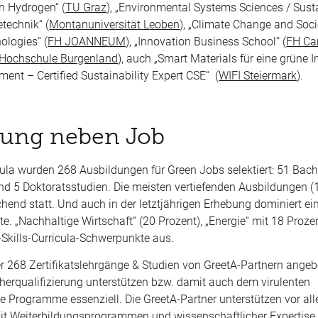
en Hydrogen“ (
TU Graz
), „Environmental Systems Sciences / Sust
etechnik“ (
Montanuniversität Leoben
), „Climate Change and Soci
ologies“ (
FH JOANNEUM
), „Innovation Business School“ (
FH C
Hochschule Burgenland
), auch „Smart Materials für eine grüne In
ent – Certified Sustainability Expert CSE“ (
WIFI Steiermark
).
erung neben Job
ula wurden 268 Ausbildungen für Green Jobs selektiert: 51 Bach
und 5 Doktoratsstudien. Die meisten vertiefenden Ausbildungen 
chend statt. Und auch in der letztjährigen Erhebung dominiert ei
e. „Nachhaltige Wirtschaft“ (20 Prozent), „Energie“ mit 18 Proze
Skills-Curricula-Schwerpunkte aus.
 268 Zertifikatslehrgänge & Studien von GreetA-Partnern angeb
Höherqualifizierung unterstützen bzw. damit auch dem virulenten
 Programme essenziell. Die GreetA-Partner unterstützen vor all
mit Weiterbildungsprogrammen und wissenschaftlicher Expertise 