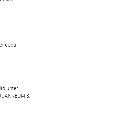
erfügbar
rd unter
 FH JOANNEUM &