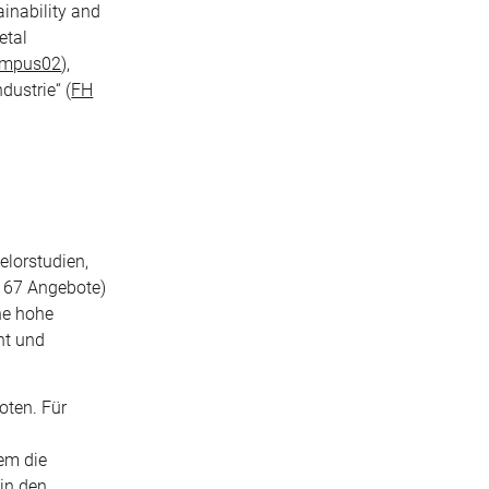
ainability and
etal
ampus02
),
dustrie“ (
FH
elorstudien,
(167 Angebote)
ne hohe
nt und
oten. Für
em die
in den