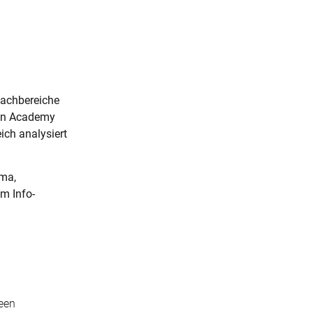
Fachbereiche
ion Academy
ich analysiert
ema,
um Info-
reen