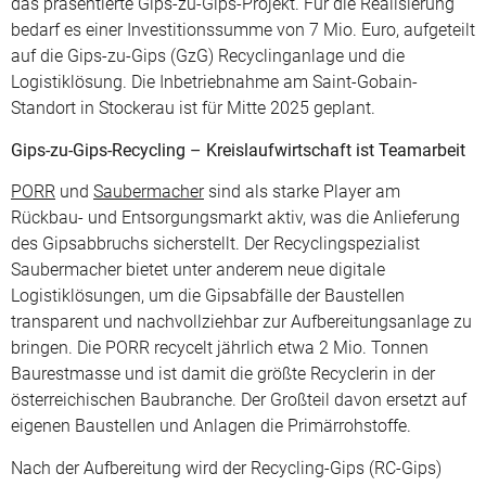
das präsentierte Gips-zu-Gips-Projekt. Für die Realisierung
bedarf es einer Investitionssumme von 7 Mio. Euro, aufgeteilt
auf die Gips-zu-Gips (GzG) Recyclinganlage und die
Logistiklösung. Die Inbetriebnahme am Saint-Gobain-
Standort in Stockerau ist für Mitte 2025 geplant.
Gips-zu-Gips-Recycling – Kreislaufwirtschaft ist Teamarbeit
PORR
und
Saubermacher
sind als starke Player am
Rückbau- und Entsorgungsmarkt aktiv, was die Anlieferung
des Gipsabbruchs sicherstellt. Der Recyclingspezialist
Saubermacher bietet unter anderem neue digitale
Logistiklösungen, um die Gipsabfälle der Baustellen
transparent und nachvollziehbar zur Aufbereitungsanlage zu
bringen. Die PORR recycelt jährlich etwa 2 Mio. Tonnen
Baurestmasse und ist damit die größte Recyclerin in der
österreichischen Baubranche. Der Großteil davon ersetzt auf
eigenen Baustellen und Anlagen die Primärrohstoffe.
Nach der Aufbereitung wird der Recycling-Gips (RC-Gips)