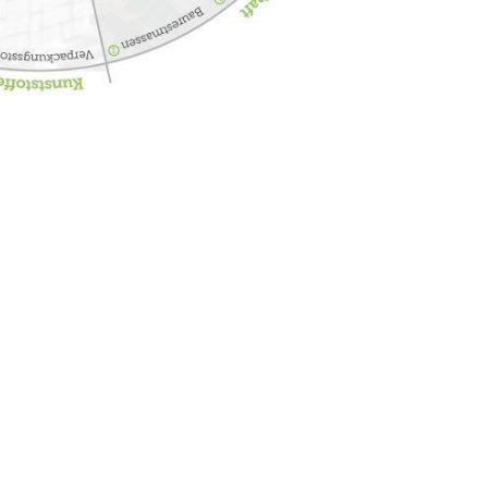
universität Leoben
gemeinsam mit dem Green Tech
Green Tech Valley Cluster GmbH
Waagner-Biro-Straße 100