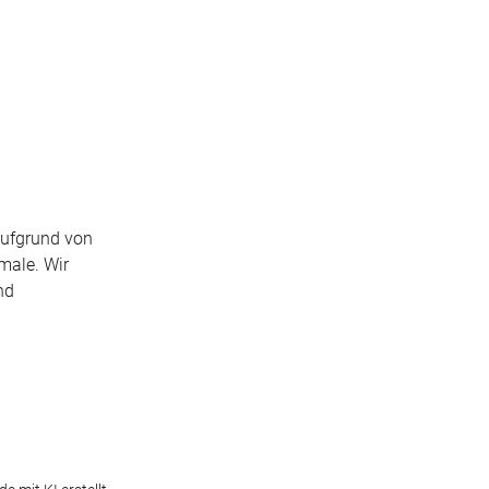
aufgrund von
kmale. Wir
nd