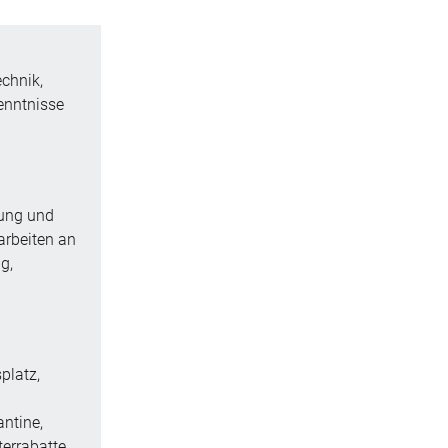
chnik,
enntnisse
fung und
arbeiten an
g,
splatz,
antine,
terrabatte.