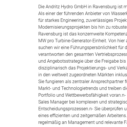
Die Andritz Hydro GmbH in Ravensburg ist m
Als einer der führenden Anbieter von Wasserk
für starkes Engineering, zuverlässiges Pr
Modernisierungsprojekten bis hin zu robust
Ravensburg ist das konzernweite Kompetenzz
MW pro Turbine‑Generator‑Einheit. Von hier 
suchen wir eine Führungspersönlichkeit für 
verantworten den gesamten Vertriebsprozes
und Angebotsstrategie über die Freigabe bis
disziplinarisch das Projektierungs- und Ver
in den weltweit zugeordneten Märkten inklu
Sie fungieren als zentraler Ansprechpartner
Markt- und Technologietrends und treiben d
Portfolio und Wettbewerbsfähigkeit voran.n-
Sales Manager bei komplexen und strategis
Entscheidungsprozessen.n- Sie überprüfen un
eines effizienten und zeitgemäßen Arbeitens
regelmäßig an Management und relevante Fac