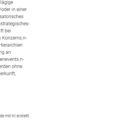
lägige
oder in einer
satorisches
strategisches-
ft bei
n Konzerns.n-
Hierarchien
ung an
menevents.n-
werden ohne
erkunft,
e mit KI erstellt.