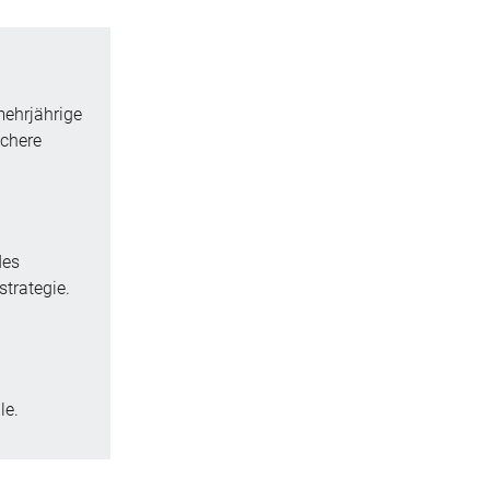
mehrjährige
ichere
des
strategie.
le.