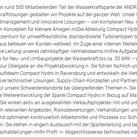
it rund 500 Mitarbeitenden Teil der Wasserkraftsparte der AND
raftlösungen gestalten wir Projekte auf der ganzen Welt. Unser 
ojektmanagement und innovative Lösungen – von komplexen Neu-
en Konzepten für kleinere Anlagen.nnDie Abteilung Compact Hydr
entrum für umweltfreundliche, standardisierte Turbinentypen b
aus betreuen wir Kunden weltweit. Im Zuge einer internen Weite
die Leitung unseres zehnköpfigen Vertriebsteams.nnIhre Aufgaben
s für Neu- und Umbauprojekte der Wasserkraft bis ca. 30 MW – 
 zur Übergabe an die Projektabwicklung.n- Sie führen fachlich u
kaufsteam Compact Hydro in Ravensburg und entwickeln die Vert
sive technischer Lösungen, Supply-Chain-Konzepten und Partner
 für unsere Schwesterstandorte bei übergreifenden Themen.n- Sie
ie Weiterentwicklung der Sparte Compact Hydro in Bezug auf Ma
 Sie wirken aktiv an ausgewählten Verkaufsprojekten mit und unt
ch relevanten Angeboten, Risikobewertungen, Verhandlungen un
d optimieren kontinuierlich Arbeitsmittel und Prozesse zur Sich
.n- Sie stehen in engem Austausch mit der Spartenleitung und be
habteilungen.nnIhr Profil: n- Abgeschlossenes technisches od