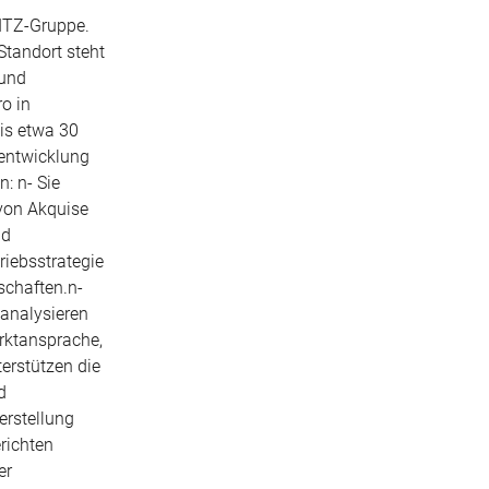
RITZ‑Gruppe.
Standort steht
 und
o in
is etwa 30
rentwicklung
: n- Sie
von Akquise
nd
riebsstrategie
schaften.n-
 analysieren
rktansprache,
erstützen die
d
erstellung
richten
er