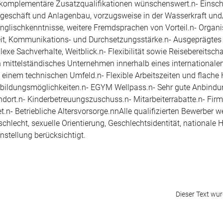
, komplementäre Zusatzqualifikationen wünschenswert.n- Einsch
geschäft und Anlagenbau, vorzugsweise in der Wasserkraft und/
nglischkenntnisse, weitere Fremdsprachen von Vorteil.n- Organi
eit, Kommunikations- und Durchsetzungsstärke.n- Ausgeprägtes 
xe Sachverhalte, Weitblick.n- Flexibilität sowie Reisebereitscha
in mittelständisches Unternehmen innerhalb eines internationale
 einem technischen Umfeld.n- Flexible Arbeitszeiten und flache 
terbildungsmöglichkeiten.n- EGYM Wellpass.n- Sehr gute Anbind
andort.n- Kinderbetreuungszuschuss.n- Mitarbeiterrabatte.n- Fir
.n- Betriebliche Altersvorsorge.nnAlle qualifizierten Bewerber 
chlecht, sexuelle Orientierung, Geschlechtsidentität, nationale H
nstellung berücksichtigt.
Dieser Text wurd