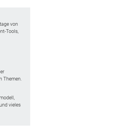
ntage von
nt-Tools,
er
ten Themen.
tmodell,
und vieles