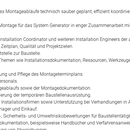
dass Montageabläufe technisch sauber geplant, effizient koordinie
 Montage für das System Generator in enger Zusammenarbeit m
stallation Coordinator und weiteren Installation Engineers der
eitplan, Qualität und Projektzielen.
stelle zur Baustelle.
n Themen wie Installationsdokumentation, Ressourcen, Werkzeuge
lung und Pflege des Montageterminplans.
ersonals.
ageablaufs sowie der Montagedokumentation.
ierung der temporären Baustellenausrüstung.
ür Installationsfirmen sowie Unterstützung bei Verhandlungen i
nager und Einkauf.
-, Sicherheits- und Umweltrisikobewertungen für Baustellentätig
dokumentation, beispielsweise Handbücher und Verfahrensanwe
igung von Abweichungen.