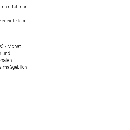
urch erfahrene
eiteinteilung
,96 / Monat
n und
onalen
as maßgeblich