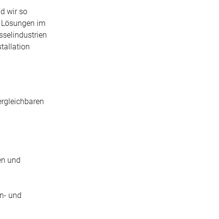
d wir so
en Lösungen im
sselindustrien
tallation
ergleichbaren
en und
en- und