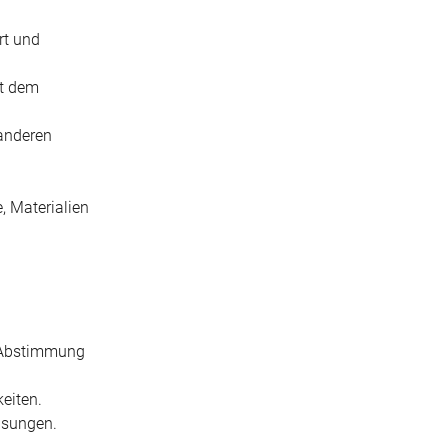
rt und
it dem
 anderen
, Materialien
n Abstimmung
keiten.
isungen.