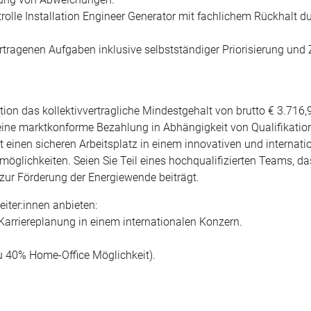
trolle Installation Engineer Generator mit fachlichem Rückhalt d
rtragenen Aufgaben inklusive selbstständiger Priorisierung und Z
sition das kollektivvertragliche Mindestgehalt von brutto € 3.716
 eine marktkonforme Bezahlung in Abhängigkeit von Qualifikatio
einen sicheren Arbeitsplatz in einem innovativen und internati
öglichkeiten. Seien Sie Teil eines hochqualifizierten Teams, d
zur Förderung der Energiewende beiträgt.
iter:innen anbieten:
e Karriereplanung in einem internationalen Konzern.
 zu 40% Home-Office Möglichkeit).