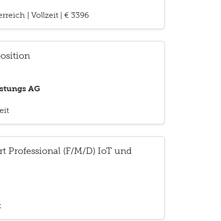
erreich
|
Vollzeit
|
€ 3396
position
istungs AG
eit
rt Professional (F/M/D) IoT und
t