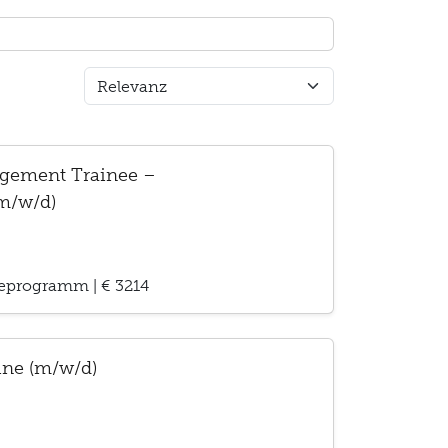
gement Trainee –
(m/w/d)
eeprogramm
|
€ 3214
ine (m/w/d)