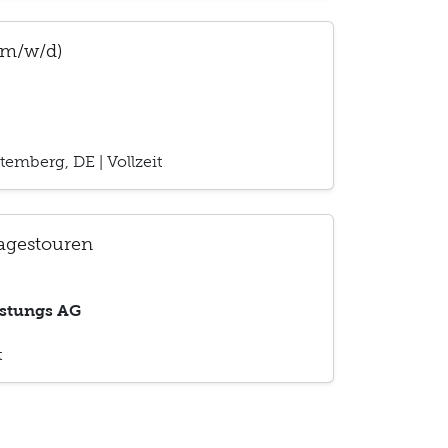
(m/w/d)
temberg, DE
|
Vollzeit
agestouren
istungs AG
t