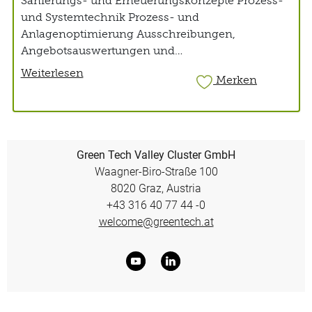
Sanierungs- und Erneuerungskonzepte Prozess-
und Systemtechnik Prozess- und
Anlagenoptimierung Ausschreibungen,
Angebotsauswertungen und
Vergabeempfehlungen, etc.
Weiterlesen
Merken
Green Tech Valley Cluster GmbH
Waagner-Biro-Straße 100
8020 Graz, Austria
+43 316 40 77 44 -0
welcome@greentech.at