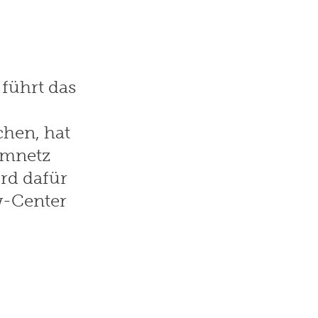
 führt das
hen, hat
romnetz
rd dafür
w-Center