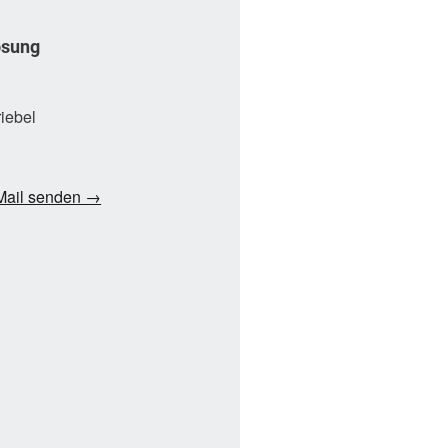
ösung
riebel
Mail senden →