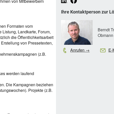
nehmen von Mitbewerbern
Ihre Kontaktperson zur L
denen Formaten vom
Berndt T
e Listung, Landkarte, Forum,
Obmann
zlich die Öffentlichkeitsarbeit
e Erstellung von Pressetexten,
Anrufen →
E-
rnehmenskampagnen (z.B.
es werden laufend
unden. Die Kampagnen beziehen
tungswochen). Projekte (z.B.